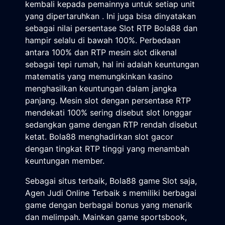
kembali kepada pemainnya untuk setiap unit
yang dipertaruhkan . Ini juga bisa dinyatakan
sebagai nilai persentase Slot RTP Bola88 dan
hampir selalu di bawah 100%. Perbedaan
antara 100% dan RTP mesin slot dikenal
sebagai tepi rumah, hal ini adalah keuntungan
matematis yang memungkinkan kasino
menghasilkan keuntungan dalam jangka
panjang. Mesin slot dengan persentase RTP
mendekati 100% sering disebut slot longgar
sedangkan game dengan RTP rendah disebut
ketat. Bola88 menghadirkan slot gacor
dengan tingkat RTP tinggi yang menambah
keuntungan member.
Sebagai situs terbaik, Bola88 game Slot saja,
Agen Judi Online Terbaik s memiliki berbagai
game dengan berbagai bonus yang menarik
dan melimpah. Mainkan game sportsbook,