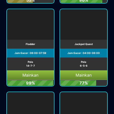
55%
90%
Flodder
Jackpot Quest
Jam Gacor : 06:00-07:59
Jam Gacor : 04:00-06:00
Pola
Pola
14-7-7
6-5-6
Mainkan
Mainkan
99%
77%