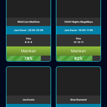
Wild Cats Multiline
10001 Nights MegaWays
Jam Gacor : 22:00-23:59
Jam Gacor : 10:00-11:59
Pola
Pola
8-9-8
12-15-11
Mainkan
Mainkan
78%
82%
Joe Exotic
Blue Diamond