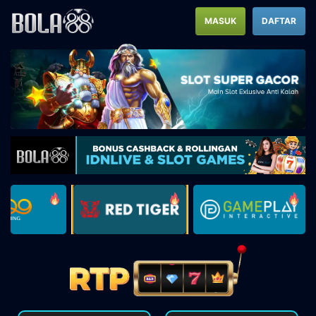
MASUK
DAFTAR