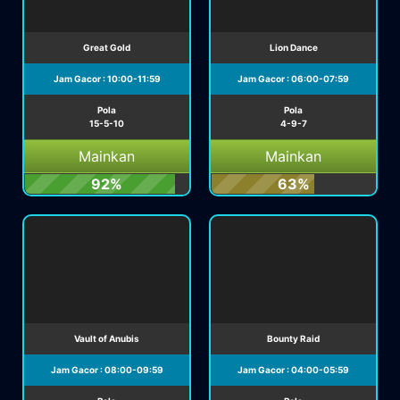
Great Gold
Lion Dance
Jam Gacor : 10:00-11:59
Jam Gacor : 06:00-07:59
Pola
Pola
15-5-10
4-9-7
Mainkan
Mainkan
92%
63%
Vault of Anubis
Bounty Raid
Jam Gacor : 08:00-09:59
Jam Gacor : 04:00-05:59