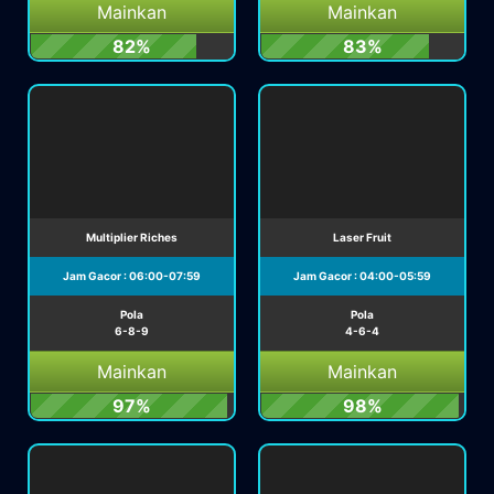
Mainkan
Mainkan
82%
83%
Multiplier Riches
Laser Fruit
Jam Gacor : 06:00-07:59
Jam Gacor : 04:00-05:59
Pola
Pola
6-8-9
4-6-4
Mainkan
Mainkan
97%
98%