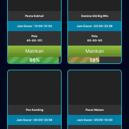
Pesta Koktail
Domino QQ Big Win
Jam Gacor : 13:00-21:30
Jam Gacor : 03:00-23:59
Pola
Pola
40-80-101
60-80-90
Mainkan
Mainkan
96%
59%
Pos Kamling
Pasar Malam
Jam Gacor : 00:00-23:59
Jam Gacor : 05:00-14:00