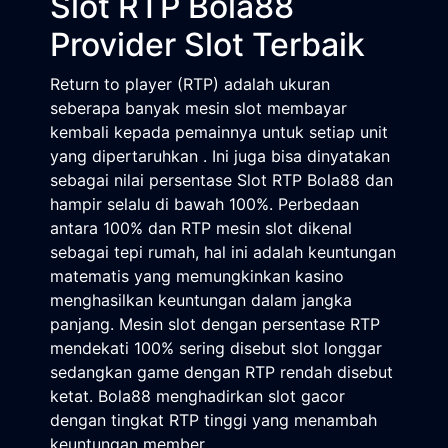
Slot RTP Bola88
Provider Slot Terbaik
Return to player (RTP) adalah ukuran
seberapa banyak mesin slot membayar
kembali kepada pemainnya untuk setiap unit
yang dipertaruhkan . Ini juga bisa dinyatakan
sebagai nilai persentase Slot RTP Bola88 dan
hampir selalu di bawah 100%. Perbedaan
antara 100% dan RTP mesin slot dikenal
sebagai tepi rumah, hal ini adalah keuntungan
matematis yang memungkinkan kasino
menghasilkan keuntungan dalam jangka
panjang. Mesin slot dengan persentase RTP
mendekati 100% sering disebut slot longgar
sedangkan game dengan RTP rendah disebut
ketat. Bola88 menghadirkan slot gacor
dengan tingkat RTP tinggi yang menambah
keuntungan member.