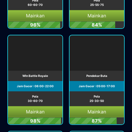
Pola
Pola
60-60-70
25-55-75
Mainkan
Mainkan
96%
84%
WIn Battle Royale
Pendekar Buta
Jam Gacor : 06:00-22:00
Jam Gacor : 05:00-17:00
Pola
Pola
30-60-70
25-30-50
Mainkan
Mainkan
98%
87%