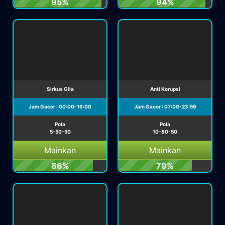
95%
94%
Sirkus Gila
Anti Korupsi
Jam Gacor : 00:00-16:00
Jam Gacor : 07:00-23:59
Pola
Pola
5-50-50
10-80-50
Mainkan
Mainkan
86%
79%