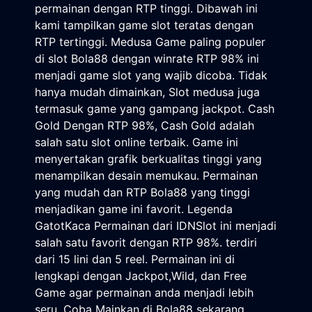
permainan dengan RTP tinggi. Dibawah ini
kami tampilkan game slot teratas dengan
RTP tertinggi. Medusa Game paling populer
di slot Bola88 dengan winrate RTP 98% ini
menjadi game slot yang wajib dicoba. Tidak
hanya mudah dimainkan, Slot medusa juga
termasuk game yang gampang jackpot. Cash
Gold Dengan RTP 98%, Cash Gold adalah
salah satu slot online terbaik. Game ini
menyertakan grafik berkualitas tinggi yang
menampilkan desain memukau. Permainan
yang mudah dan RTP Bola88 yang tinggi
menjadikan game ini favorit. Legenda
GatotKaca Permainan dari IDNSlot ini menjadi
salah satu favorit dengan RTP 98%. terdiri
dari 15 lini dan 5 reel. Permainan ini di
lengkapi dengan Jackpot,Wild, dan Free
Game agar permainan anda menjadi lebih
seru. Coba Mainkan di Bola88 sekarang