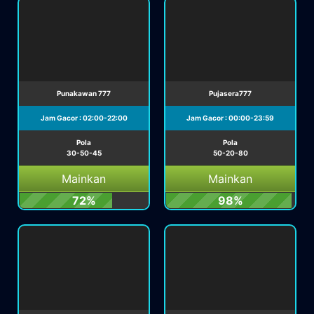
Punakawan 777
Pujasera777
Jam Gacor : 02:00-22:00
Jam Gacor : 00:00-23:59
Pola
Pola
30-50-45
50-20-80
Mainkan
Mainkan
72%
98%