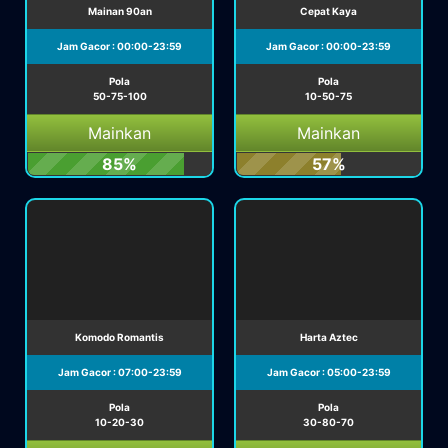
Mainan 90an
Cepat Kaya
Jam Gacor : 00:00-23:59
Jam Gacor : 00:00-23:59
Pola
Pola
50-75-100
10-50-75
Mainkan
Mainkan
85%
57%
Komodo Romantis
Harta Aztec
Jam Gacor : 07:00-23:59
Jam Gacor : 05:00-23:59
Pola
Pola
10-20-30
30-80-70