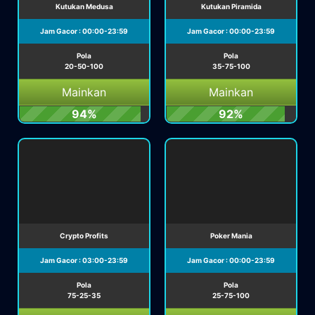
Kutukan Medusa
Kutukan Piramida
Jam Gacor : 00:00-23:59
Jam Gacor : 00:00-23:59
Pola
Pola
20-50-100
35-75-100
Mainkan
Mainkan
94%
92%
Crypto Profits
Poker Mania
Jam Gacor : 03:00-23:59
Jam Gacor : 00:00-23:59
Pola
Pola
75-25-35
25-75-100