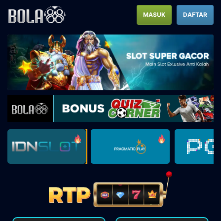
MASUK
DAFTAR