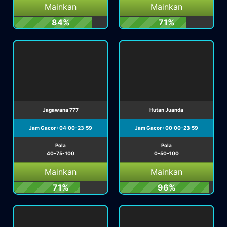
Mainkan
Mainkan
84%
71%
Jagawana 777
Hutan Juanda
Jam Gacor : 04:00-23:59
Jam Gacor : 00:00-23:59
Pola
Pola
40-75-100
0-50-100
Mainkan
Mainkan
71%
96%