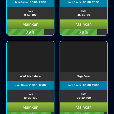
Jam Gacor : 00:00-23:59
Jam Gacor : 03:00-23:59
Pola
Pola
0-50-100
45-50-60
Mainkan
Mainkan
79%
79%
Aladdins fortune
Naga Emas
Jam Gacor : 12:00-17:00
Jam Gacor : 00:00-22:00
Pola
Pola
10-20-100
35-40-100
Mainkan
Mainkan