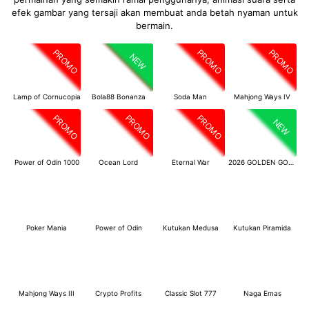
efek gambar yang tersaji akan membuat anda betah nyaman untuk
bermain.
PROMO
PROMO
PROMO
PROMO
NEW
Lamp of Cornucopia
Bola88 Bonanza
Soda Man
Mahjong Ways IV
PROMO
PROMO
PROMO
NEW
Power of Odin 1000
Ocean Lord
Eternal War
2026 GOLDEN GOAL RUSH
Poker Mania
Power of Odin
Kutukan Medusa
Kutukan Piramida
Mahjong Ways III
Crypto Profits
Classic Slot 777
Naga Emas