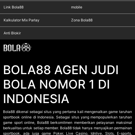
Link Bola88
mobile
Kalkulator Mix Parlay
Zona Bola88
Anti Blokir
BOLA88 AGEN JUDI
BOLA NOMOR 1 DI
INDONESIA
Bola88
dikenal sebagai situs yang pertama kali mengenalkan game taruhan
sportbook online di Indonesia. Sebagai situs yang mempopulerkan taruhan
game sport online, Bola88 berkomitmen memberikan pelayanan maksimal
berkualitas untuk setiap member. Bola88 tidak hanya menyajikan permainan
sportbook, ada juga game Poker, Live Casino, Idnlive, Slots, E-sports,